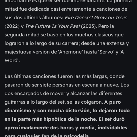
importante es que el set fue impresionante. La primera
mitad fue dedicada casi enteramente a canciones de
sus dos últimos álbumes:
Fire Doesn’t Grow on Trees
(2022) y
The Future Is Your Past
(2023). Pero la
segunda mitad se basó en los muchos clásicos que
lograron a lo largo de su carrera; desde una extensa y
majestuosa versión de ‘Anemone’ hasta ‘Servo’ y ‘A
Word’.
Las últimas canciones fueron las más largas, donde
pasaron de ser siete personas en escena a nueve. Los
dos encargados de mover y alcanzar las diferentes
guitarras a lo largo del set, se las colgaron.
A puro
dinamismo y con mucha distorsión, lo dejaron todo
en la parte más hipnótica de la noche. El set duró
aproximadamente dos horas y media, inolvidables
para cualquier fan de la psicodelia
.