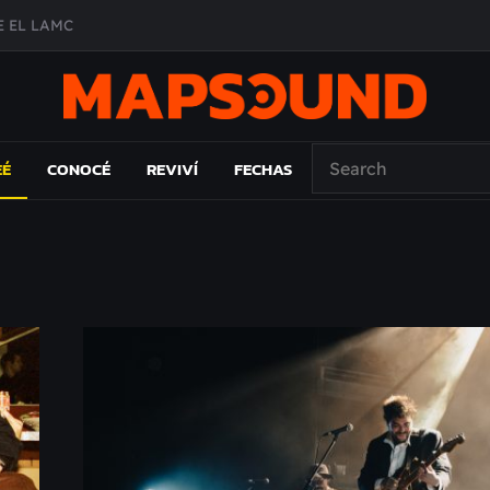
 EL LAMC
A DE ÉPOCA EN FORMA DE DISCO
O ÁLBUM
PAÍS: EL ENSAYO
EÉ
CONOCÉ
REVIVÍ
FECHAS