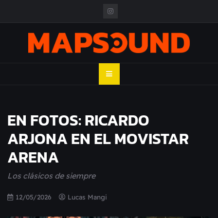
Skip
to
content
MAPSOUND
Acá viven los shows
EN FOTOS: RICARDO
ARJONA EN EL MOVISTAR
ARENA
Los clásicos de siempre
12/05/2026
Lucas Mangi