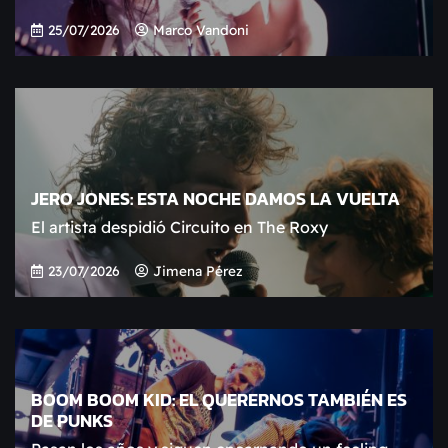
25/07/2026
Marco Vandoni
JERO JONES: ESTA NOCHE DAMOS LA VUELTA
El artista despidió Circuito en The Roxy
23/07/2026
Jimena Pérez
BOOM BOOM KID: EL QUERERNOS TAMBIÉN ES
DE PUNKS