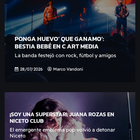
PONGA HUEVO’ QUE GANAMO’:
BESTIA BEBÉ EN C ART MEDIA
La banda festejó con rock, fútbol y amigos
28/07/2026
Marco Vandoni
¡SOY UNA SUPERSTAR!: JUANA ROZAS EN
NICETO CLUB
El emergente emblema pop volvió a detonar
Niceto