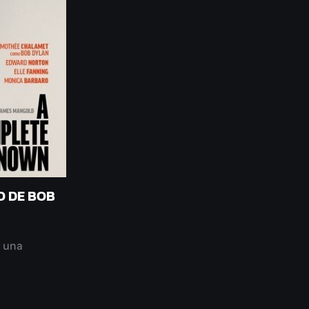
O DE BOB
 una