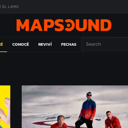
 EL LAMC
A DE ÉPOCA EN FORMA DE DISCO
O ÁLBUM
PAÍS: EL ENSAYO
EÉ
CONOCÉ
REVIVÍ
FECHAS