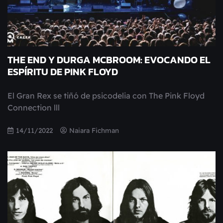
THE END Y DURGA MCBROOM: EVOCANDO EL
ESPÍRITU DE PINK FLOYD
El Gran Rex se tiñó de psicodelia con The Pink Floyd
Connection lll
14/11/2022
Naiara Fichman