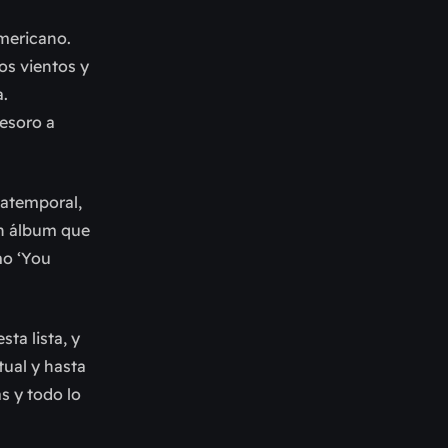
americano.
s vientos y
a.
tesoro a
 atemporal,
un álbum que
mo ‘You
ta lista, y
ual y hasta
s y todo lo