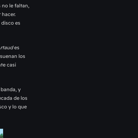
 no le faltan,
 hacer.
 disco es
rtaud
es
 suenan los
te casi
 banda, y
cada de los
sco y lo que