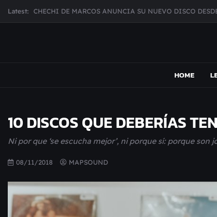
Skip
Latest:
MUJER CEBRA PRESENTA INHIBIDOR, UNA FOTOGRAFÍ
to
JULIANA GATTAS PRESENTA "SOY ASÍ"
content
MAR MARZO PRESENTA EFECTOS ADVERSOS SU NUEV
Broke Carrey se prepara para salir de gira en HIJO DEL 
MAPSOUND
Acá viven los shows
HOME
L
10 DISCOS QUE DEBERÍAS TEN
Ni por que ‘se escucha mejor’, ni porque sí: porque son jo
08/11/2018
MAPSOUND