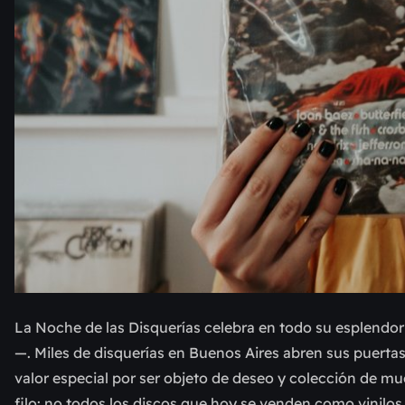
La Noche de las Disquerías celebra en todo su esplendor e
—. Miles de disquerías en Buenos Aires abren sus puertas
valor especial por ser objeto de deseo y colección de m
filo: no todos los discos que hoy se venden como vinilo