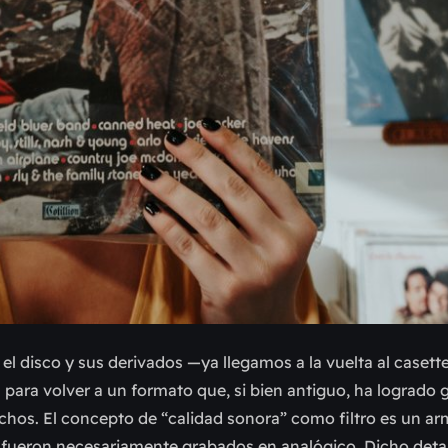
l disco y sus derivados —ya llegamos a la vuelta al casette
 para volver a un formato que, si bien antiguo, ha logrado 
uchos. El concepto de “calidad sonora” como filtro es un a
s fueron necesariamente grabados en analógico. Dicho detal