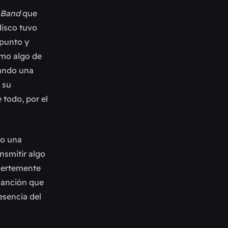
 Band
que
disco tuvo
punto y
omo algo de
rando una
 su
 todo, por el
co una
nsmitir algo
fuertemente
canción que
esencia del