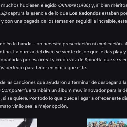
:
muchos hubiesen elegido
Oktubre
(1986) y, si bien méritos
ulp
captura la esencia de lo que
Los Redondos
estaban por
y con una pegada de los temas en seguidilla increíble, este
bién la banda— no necesita presentación ni explicación.
A
tina. La pureza del disco se siente desde que le das play y
mpañadas por esa irreal y cruda voz de Spinetta que se sien
 perfecto para tener en vinilo que este.
s de las canciones que ayudaron a terminar de despegar a la
 Computer
fue también un álbum muy innovador para la dé
si se quiere. Por todo lo que puede llegar a ofrecer este di
rmato vinilo sea la mejor opción.