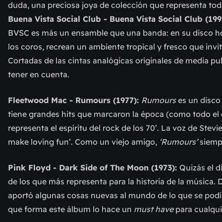
duda, una preciosa joya de colección que representa tod
Buena Vista Social Club - Buena Vista Social Club (199
BVSC es más un ensamble que una banda: en su disco h
los coros, recrean un ambiente tropical y fresco que invi
Cortadas de las cintas analógicas originales de media pu
tener en cuenta.
Fleetwood Mac - Rumours (1977):
Rumours
es un disco
tiene grandes hits que marcaron la época (como todo el d
representa el espíritu del rock de los 70’. La voz de Stev
make loving fun’. Como un viejo amigo,
‘Rumours’
siempr
Pink Floyd - Dark Side of The Moon (1973):
Quizás el d
de los que más representa para la historia de la música
aportó algunas cosas nuevas al mundo de lo que se podía 
que forma este álbum lo hace un
must have
para cualqui