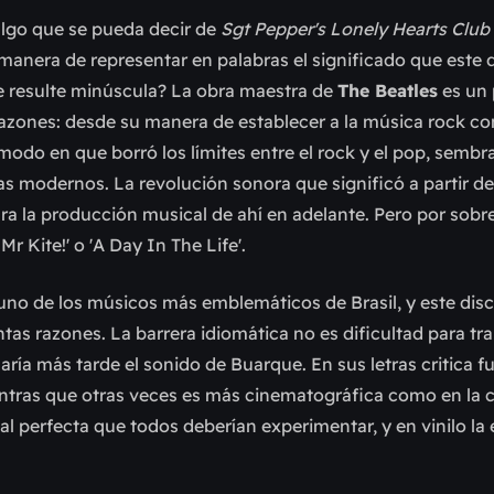
algo que se pueda decir de
Sgt Pepper's Lonely Hearts Club
manera de representar en palabras el significado que este 
 le resulte minúscula? La obra maestra de
The Beatles
es un 
 razones: desde su manera de establecer a la música rock c
el modo en que borró los límites entre el rock y el pop, semb
tas modernos. La revolución sonora que significó a partir de
ra la producción musical de ahí en adelante. Pero por sobre
 Kite!' o 'A Day In The Life'.
uno de los músicos más emblemáticos de Brasil, y este dis
tas razones. La barrera idiomática no es dificultad para tra
ría más tarde el sonido de Buarque. En sus letras critica 
entras que otras veces es más cinematográfica como en la 
al perfecta que todos deberían experimentar, y en vinilo la 