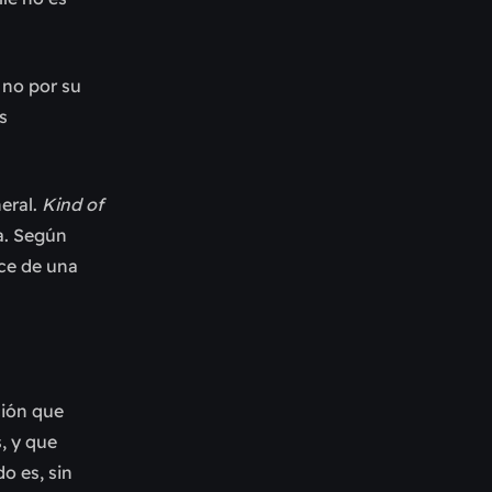
 no por su
s
neral.
Kind of
a. Según
ace de una
ción que
, y que
o es, sin