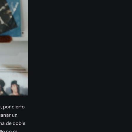
, por cierto
ganar un
rma de doble
le no es