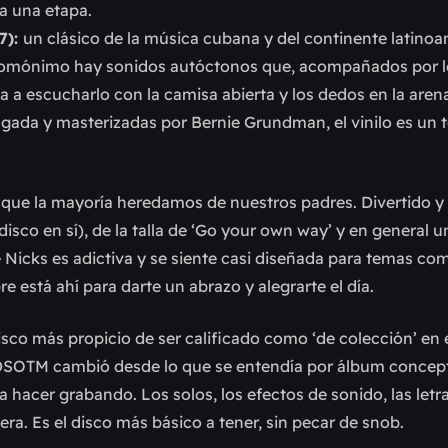
a una etapa.
7):
un clásico de la música cubana y del continente latino
omónimo hay sonidos autóctonos que, acompañados por lo
ta a escucharlo con la camisa abierta y los dedos en la aren
lgada y masterizadas por Bernie Grundman, el vinilo es un 
 que la mayoría heredamos de nuestros padres. Divertido y
isco en sí), de la talla de ‘Go your own way’ y en general 
ie Nicks es adictiva y se siente casi diseñada para temas co
e está ahí para darte un abrazo y alegrarte el día.
isco más propicio de ser calificado como ‘de colección’ en es
. DSOTM cambió desde lo que se entendía por álbum concept
hacer grabando. Los solos, los efectos de sonido, las letra
era. Es el disco más básico a tener, sin pecar de snob.