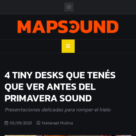
Skip
to
content
MAPSOUND
Acá viven los shows
4 TINY DESKS QUE TENÉS
QUE VER ANTES DEL
PRIMAVERA SOUND
Presentaciones delicadas para romper el hielo
05/09/2023
Natanael Molina