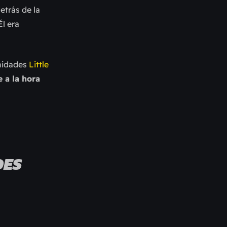
etrás de la
Él era
unidades
Little
e a la hora
DES