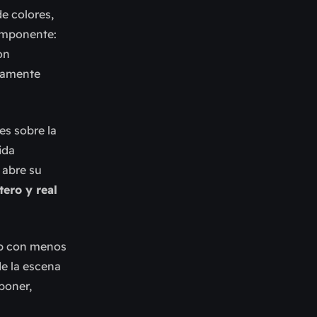
de colores,
componente:
on
etamente
es sobre la
ida
 abre su
ero y real
op con menos
e la escena
poner,