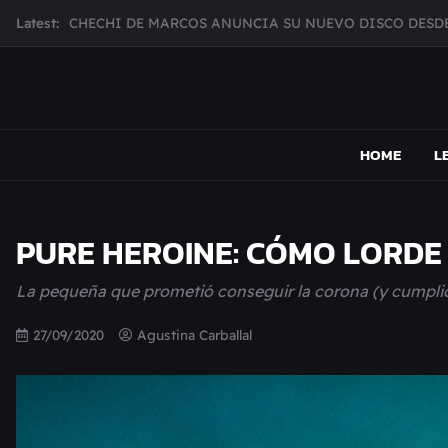
Skip
Latest:
MUJER CEBRA PRESENTA INHIBIDOR, UNA FOTOGRAFÍ
to
JULIANA GATTAS PRESENTA "SOY ASÍ"
content
MAR MARZO PRESENTA EFECTOS ADVERSOS SU NUEV
Broke Carrey se prepara para salir de gira en HIJO DEL 
MAPSOUND
Acá viven los shows
CHECHI DE MARCOS ANUNCIA SU NUEVO DISCO DESDE
HOME
L
PURE HEROINE: CÓMO LORDE
La pequeña que prometió conseguir la corona (y cumpli
27/09/2020
Agustina Carballal