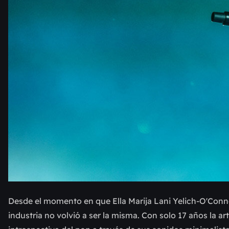
Desde el momento en que Ella Marija Lani Yelich-O'Co
industria no volvió a ser la misma. Con solo 17 años la 