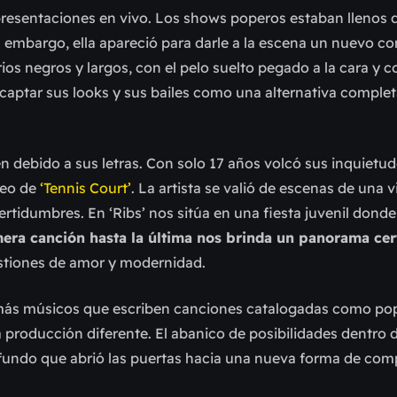
as presentaciones en vivo. Los shows poperos estaban llenos 
in embargo, ella apareció para darle a la escena un nuevo 
s negros y largos, con el pelo suelto pegado a la cara y c
aptar sus looks y sus bailes como una alternativa compl
én debido a sus letras. Con solo 17 años volcó sus inquietud
ideo de
‘Tennis Court’
. La artista se valió de escenas de una v
tidumbres. En ‘Ribs’ nos sitúa en una fiesta juvenil donde
era canción hasta la última nos brinda un panorama cert
stiones de amor y modernidad.
 más músicos que escriben canciones catalogadas como p
roducción diferente. El abanico de posibilidades dentro d
ofundo que abrió las puertas hacia una nueva forma de com