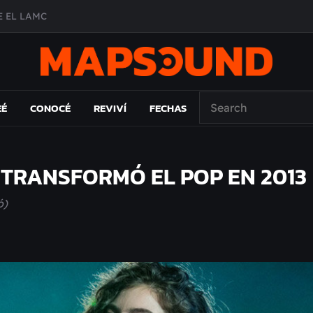
A DE ÉPOCA EN FORMA DE DISCO
O ÁLBUM
PAÍS: EL ENSAYO
 EL LAMC
EÉ
CONOCÉ
REVIVÍ
FECHAS
 TRANSFORMÓ EL POP EN 2013
ó)