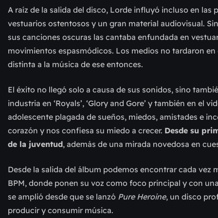
A raíz de la salida del disco, Lorde influyó incluso en l
vestuarios ostentosos y un gran material audiovisual. S
sus canciones oscuras las cantaba enfundada en vestuario
movimientos espasmódicos. Los medios no tardaron en c
distinta a la música de ese entonces.
El éxito no llegó solo a causa de sus sonidos, sino tambi
industria en ‘Royals’, ‘Glory and Gore’ y también en el v
adolescente plagada de sueños, miedos, amistades e incer
corazón y nos confiesa su miedo a crecer.
Desde su prim
de la juventud
, además de una mirada novedosa en cue
Desde la salida del álbum podemos encontrar cada vez
BPM, donde ponen su voz como foco principal y con una p
se amplió desde que se lanzó
Pure Heroine
, un disco pr
producir y consumir música.