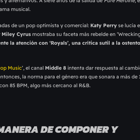
 y alternativos. A siete años de la salida de
Pure Heroine
, 
rama musical.
adas de un pop optimista y comercial:
Katy Perry
se lucía 
y
Miley Cyrus
mostraba su faceta más rebelde en ‘Wrecking 
te la atención con ‘Royals’, una crítica sutil a la ostent
op Music
’, el canal
Middle 8
intenta dar respuesta al camb
 entonces, la norma para el género era que sonara a más de
 con 85 BPM, algo más cercano al R&B.
 MANERA DE COMPONER Y