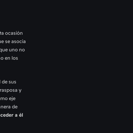
sta ocasión
ue se asocia
 que uno no
no en los
l de sus
 rasposa y
omo eje
anera de
ceder a él