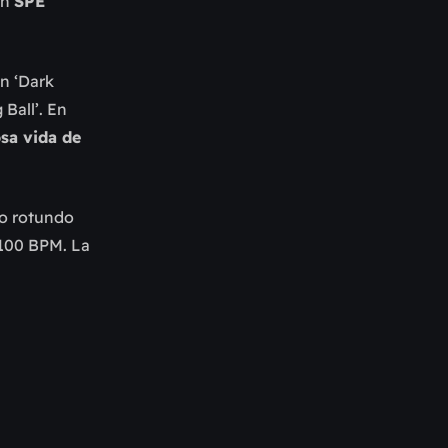
en
SPE
en ‘Dark
Ball’. En
osa vida de
io rotundo
 100 BPM. La