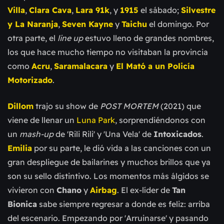
Villa
,
Clara Cava
,
Lara 91k
, y
1915
el sábado;
Silvestre
y La Naranja
,
Seven Kayne
y
Taichu
el domingo.
Por
otra parte, el
line up
estuvo lleno de grandes nombres,
los que hace mucho tiempo no visitaban la provincia
como
Acru
,
Saramalacara
y
El Mató a un Policía
Motorizado
.
Dillom
trajo su show de
POST MORTEM
(2021) que
viene de llenar un
Luna Park
, sorprendiéndonos con
un
mash-up
de 'Rili Rili' y 'Una Vela' de
Intoxicados
.
Emilia
por su parte, le dió vida a las canciones con un
gran despliegue de bailarines y muchos brillos que ya
son su sello distintivo. Los momentos más álgidos se
vivieron con
Chano
y
Airbag
. El ex-líder de
Tan
Bionica
sabe siempre regresar a donde es feliz: arriba
del escenario. Empezando por 'Arruinarse' y pasando