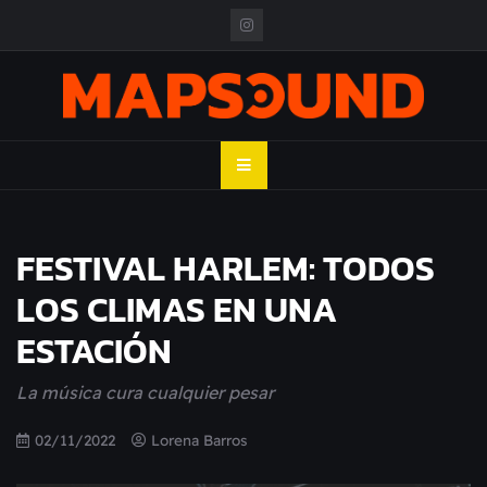
Skip
to
content
MAPSOUND
Acá viven los shows
FESTIVAL HARLEM: TODOS
LOS CLIMAS EN UNA
ESTACIÓN
La música cura cualquier pesar
02/11/2022
Lorena Barros