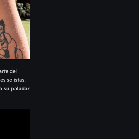
arte del
s solistas.
o su paladar