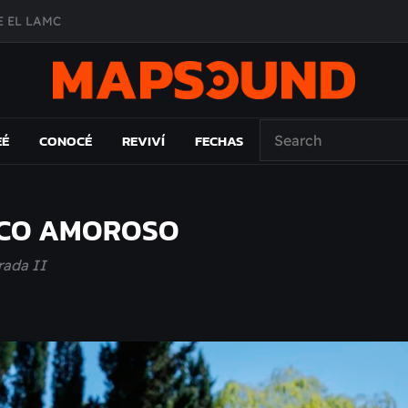
 EL LAMC
A DE ÉPOCA EN FORMA DE DISCO
O ÁLBUM
PAÍS: EL ENSAYO
EÉ
CONOCÉ
REVIVÍ
FECHAS
PACO AMOROSO
rada II