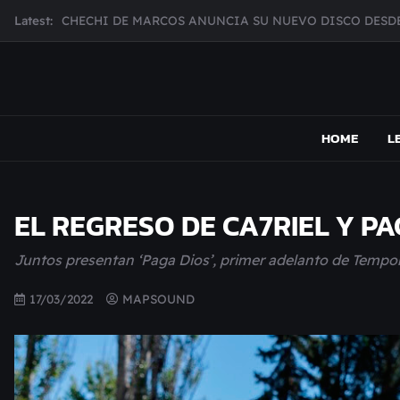
CHECHI DE MARCOS ANUNCIA SU NUEVO DISCO DESDE
Skip
Latest:
to
MUJER CEBRA PRESENTA INHIBIDOR, UNA FOTOGRAFÍ
content
JULIANA GATTAS PRESENTA "SOY ASÍ"
MAR MARZO PRESENTA EFECTOS ADVERSOS SU NUEV
MAPSOUND
Acá viven los shows
Broke Carrey se prepara para salir de gira en HIJO DEL 
HOME
L
EL REGRESO DE CA7RIEL Y 
Juntos presentan ‘Paga Dios’, primer adelanto de Tempo
17/03/2022
MAPSOUND