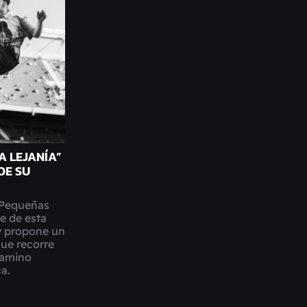
A LEJANÍA”
DE SU
“Pequeñas
le de esta
y propone un
que recorre
 camino
ca.