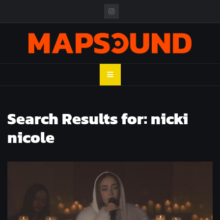
Skip
to
content
MAPSOUND
Acá viven los shows
Search Results for:
nicki
nicole