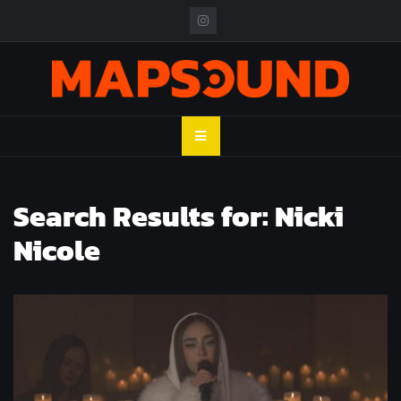
Skip
to
content
MAPSOUND
Acá viven los shows
Search Results for:
Nicki
Nicole