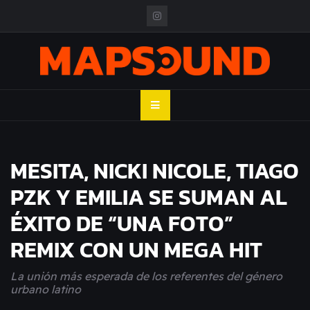
Skip
to
content
MAPSOUND
Acá viven los shows
MESITA, NICKI NICOLE, TIAGO
PZK Y EMILIA SE SUMAN AL
ÉXITO DE “UNA FOTO”
REMIX CON UN MEGA HIT
La unión más esperada de los referentes del género
urbano latino