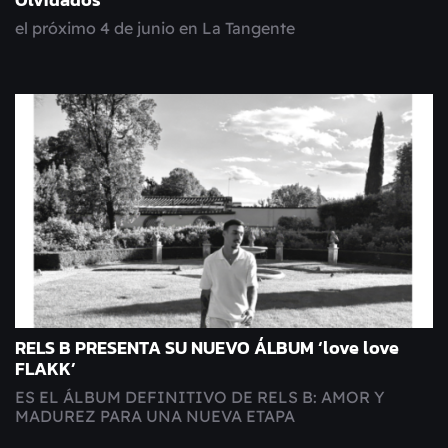
Olvidados”
el próximo 4 de junio en La Tangente
RELS B PRESENTA SU NUEVO ÁLBUM ‘love love
FLAKK’
ES EL ÁLBUM DEFINITIVO DE RELS B: AMOR Y
MADUREZ PARA UNA NUEVA ETAPA