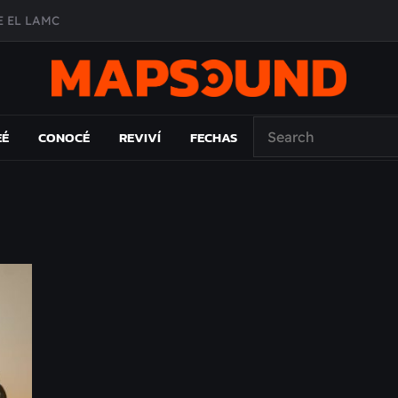
 EL LAMC
A DE ÉPOCA EN FORMA DE DISCO
O ÁLBUM
PAÍS: EL ENSAYO
EÉ
CONOCÉ
REVIVÍ
FECHAS