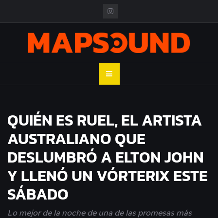
Skip
to
content
MAPSOUND
Acá viven los shows
QUIÉN ES RUEL, EL ARTISTA
AUSTRALIANO QUE
DESLUMBRÓ A ELTON JOHN
Y LLENÓ UN VÓRTERIX ESTE
SÁBADO
Lo mejor de la noche de una de las promesas más