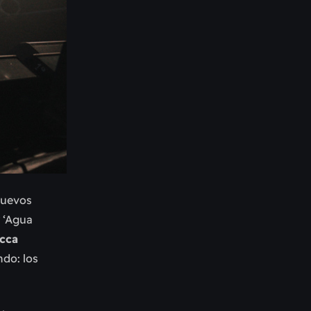
nuevos
 ‘Agua
cca
ndo: los