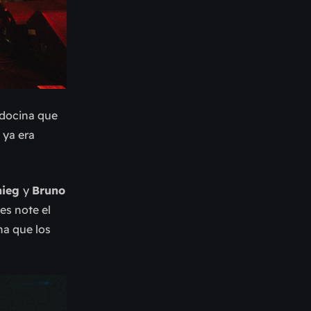
ndocina que
 ya era
aieg
y
Bruno
es note el
na que los