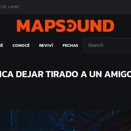
A DE ÉPOCA EN FORMA DE DISCO
O ÁLBUM
PAÍS: EL ENSAYO
 EL LAMC
EÉ
CONOCÉ
REVIVÍ
FECHAS
NCA DEJAR TIRADO A UN AMIG