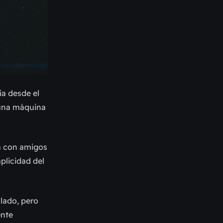
ia desde el
 una máquina
za con amigos
plicidad del
lado, pero
ente