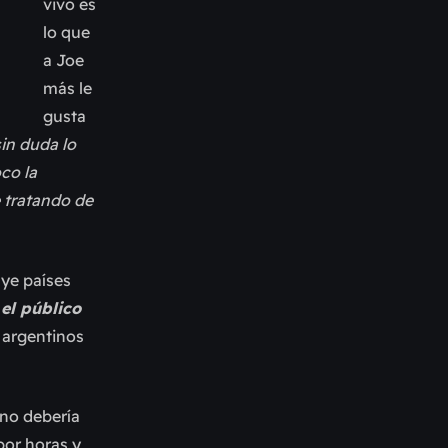
vivo es
lo que
a Joe
más le
gusta
in duda lo
co la
 tratando de
uye países
el público
 argentinos
 no debería
por horas y