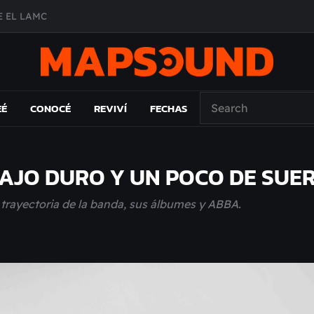
A DE ÉPOCA EN FORMA DE DISCO
O ÁLBUM
PAÍS: EL ENSAYO
 EL LAMC
EÉ
CONOCÉ
REVIVÍ
FECHAS
BAJO DURO Y UN POCO DE SUE
la trayectoria de la banda, sus álbumes y ABBA.