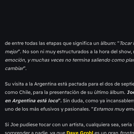
de entre todas las etapas que significa un álbum: “
Tocar 
mejor
”. No son ni muy estructurados a la hora del show,
emoción, y muchas veces no termina saliendo como plane
cambiar
”.
Su visita a la Argentina está pactada para el dos de sept
como Chile, para la presentación de su último álbum.
Joe
en Argentina está loco
”.
Sin duda, como ya incansableme
uno de los más efusivos y pasionales. “
Estamos muy emoc
Si Joe pudiese tocar con un artista, cualquiera sea, sería
sorprender a nadie, ya que
Dave Grohl
es un gran
front