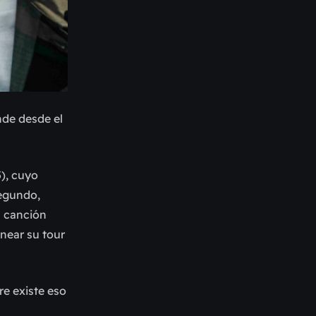
nde desde el
), cuyo
segundo,
a canción
near su tour
re existe eso