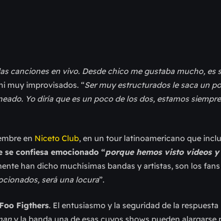
las canciones en vivo. Desde chico me gustaba mucho, es s
 ni muy improvisados. “
Ser muy estructurados le saca un po
ado. Yo diría que es un poco de los dos, estamos siempre
iembre en
Niceto Club
, en un tour latinoamericano que incl
 se confiesa emocionado “
porque hemos visto videos y 
nte han dicho muchísimas bandas y artistas, son los fans
ionados, será una locura
”.
Foo Figthers
. El entusiasmo y la seguridad de la respuesta
man
y la banda una de esas cuyos shows pueden alargarse 