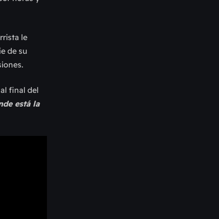
rista le
ríe de su
siones.
l final del
nde está la