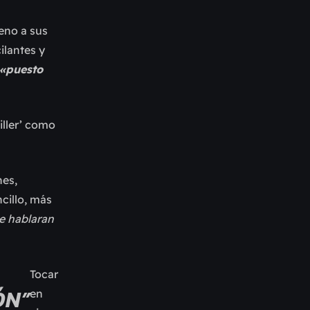
eno a sus
ilantes y
 «puesto
killer’ como
nes,
ncillo, más
e hablaran
Tocar
ÓN”
en