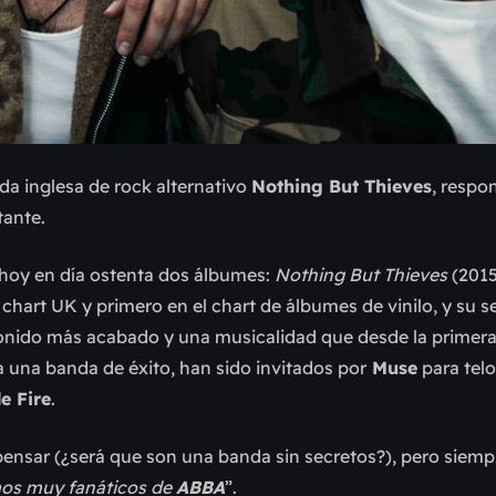
anda inglesa de rock alternativo
Nothing But Thieves
, respo
tante.
, hoy en día ostenta dos álbumes:
Nothing But Thieves
(2015
chart UK y primero en el chart de álbumes de vinilo, y su 
 sonido más acabado y una musicalidad que desde la primer
a una banda de éxito, han sido invitados por
Muse
para telo
e Fire
.
 pensar (¿será que son una banda sin secretos?), pero siemp
mos muy fanáticos de
ABBA
”.