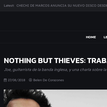
Skip
Latest:
MUJER CEBRA PRESENTA INHIBIDOR, UNA FOTOGRAFÍ
to
JULIANA GATTAS PRESENTA "SOY ASÍ"
content
MAR MARZO PRESENTA EFECTOS ADVERSOS SU NUEV
Broke Carrey se prepara para salir de gira en HIJO DEL 
MAPSOUND
Acá viven los shows
CHECHI DE MARCOS ANUNCIA SU NUEVO DISCO DESDE
HOME
L
NOTHING BUT THIEVES: TRA
Joe, guitarrista de la banda inglesa, y una charla sobre 
27/08/2018
Belen De Corazones