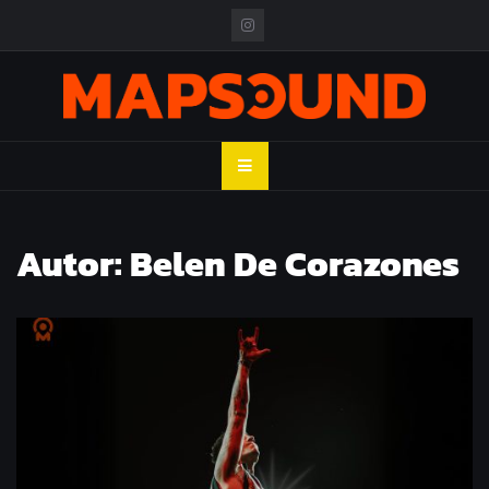
Skip
to
content
MAPSOUND
Acá viven los shows
Autor:
Belen De Corazones