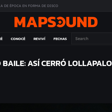
A DE ÉPOCA EN FORMA DE DISCO
O ÁLBUM
PAÍS: EL ENSAYO
 EL LAMC
EÉ
CONOCÉ
REVIVÍ
FECHAS
 BAILE: ASÍ CERRÓ LOLLAPAL