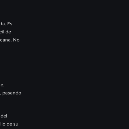
ta. Es
cil de
ricana. No
e,
’, pasando
 del
lio de su