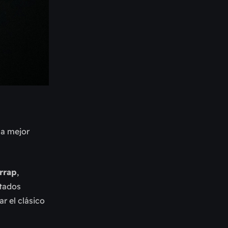
la mejor
rrap
,
itados
ar el clásico