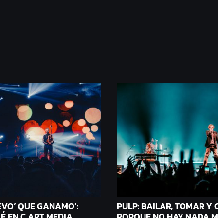
VO’ QUE GANAMO’:
PULP: BAILAR, TOMAR Y
É EN C ART MEDIA
PORQUE NO HAY NADA M