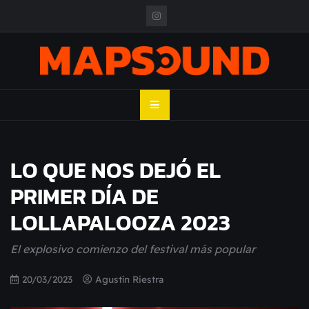
Skip
to
content
MAPSOUND
Acá viven los shows
LO QUE NOS DEJÓ EL
PRIMER DÍA DE
LOLLAPALOOZA 2023
El explosivo comienzo del festival más popular
20/03/2023
Agustín Riestra