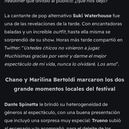
headliner
que dividió al público: ¿qué nos dejó?
La cantante de pop alternativo
Suki Waterhouse
fue
una de las revelaciones de la tarde. Con encantadoras
baladas y un increíble
outfit
, hasta ella misma se
sorprendió de su show. Horas más tarde compartió en
Twitter: “
Ustedes chicos no vinieron a jugar.
Muchísimas gracias por venir y darme el mejor
espectáculo de mi vida, nunca lo olvidaré. Los amo
”.
Chano y Marilina Bertoldi marcaron los dos
grande momentos locales del festival
Dante Spinetta
le brindó su heterogeneidad de
géneros al espectáculo, con una buena presentación
que incluyó una sorpresa muy especial:
Trueno
subió
al escenario y lo acompañó, para el deleite de los