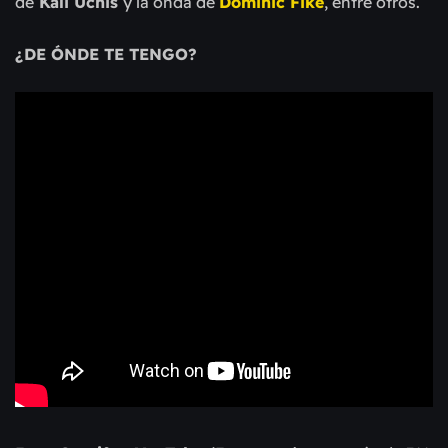
de
Kali Uchis
y la onda de
Dominic Fike
, entre otros.
¿DE ÓNDE TE TENGO?