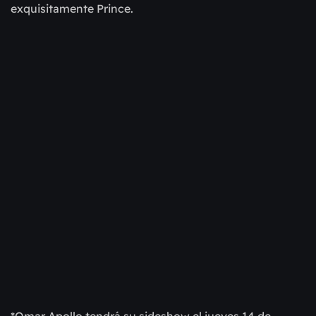
exquisitamente Prince.
*Omar Apollo tendrá su sideshow el jueves 14 de