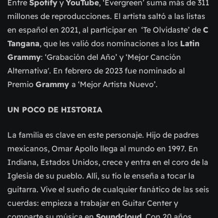
Entre
Spotify
y
YouTube
, ‘Evergreen’ suma más de 311
millones de reproducciones. El artista saltó a las listas
en español en 2021, al participar en ‘Te Olvidaste’ de
C
Tangana
, que les valió dos nominaciones a los
Latin
Grammy
: ‘Grabación del Año’ y ‘Mejor Canción
Alternativa'. En febrero de 2023 fue nominado al
Premio
Grammy
a ‘Mejor Artista Nuevo’.
UN POCO DE HISTORIA
La familia es clave en este personaje. Hijo de padres
mexicanos, Omar Apollo llega al mundo en 1997. En
Indiana, Estados Unidos, crece y entra en el coro de la
Iglesia de su pueblo. Allí, su tío le enseña a tocar la
guitarra. Vive el sueño de cualquier fanático de las seis
cuerdas: empieza a trabajar en Guitar Center y
comparte su música en
Soundcloud
. Con 20 años