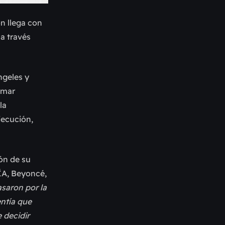
ón llega con
a través
ngeles y
Omar
la
jecución,
ón de su
ÍA, Beyoncé,
asaron por la
ntía que
 decidir