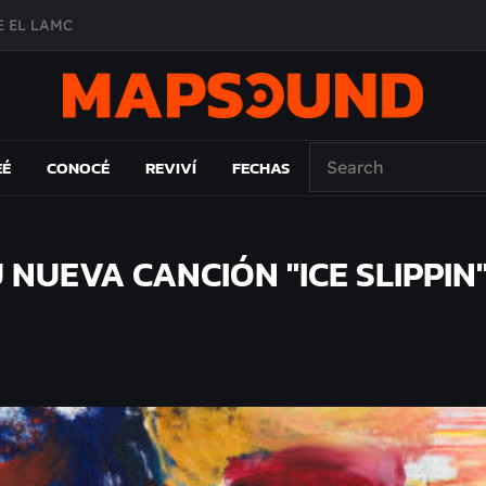
A DE ÉPOCA EN FORMA DE DISCO
O ÁLBUM
PAÍS: EL ENSAYO
 EL LAMC
EÉ
CONOCÉ
REVIVÍ
FECHAS
NUEVA CANCIÓN "ICE SLIPPIN