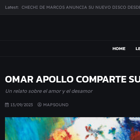
Skip
Latest:
MUJER CEBRA PRESENTA INHIBIDOR, UNA FOTOGRAFÍ
to
JULIANA GATTAS PRESENTA "SOY ASÍ"
content
MAR MARZO PRESENTA EFECTOS ADVERSOS SU NUEV
Broke Carrey se prepara para salir de gira en HIJO DEL 
MAPSOUND
Acá viven los shows
CHECHI DE MARCOS ANUNCIA SU NUEVO DISCO DESDE
HOME
L
OMAR APOLLO COMPARTE SU 
Un relato sobre el amor y el desamor
13/09/2023
MAPSOUND