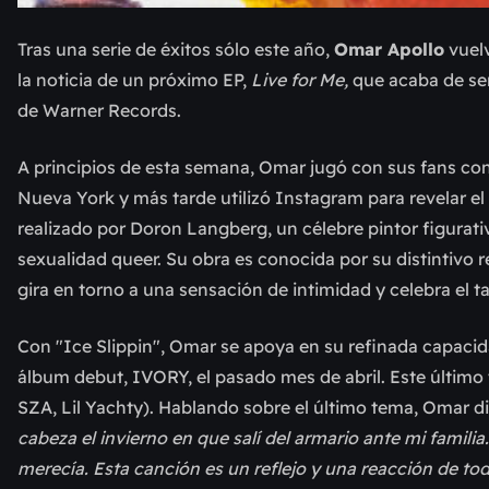
Tras una serie de éxitos sólo este año,
Omar Apollo
vuelv
la noticia de un próximo EP,
Live for Me,
que acaba de ser
de Warner Records.
A principios de esta semana, Omar jugó con sus fans con 
Nueva York y más tarde utilizó Instagram para revelar el
realizado por Doron Langberg, un célebre pintor figurati
sexualidad queer. Su obra es conocida por su distintivo 
gira en torno a una sensación de intimidad y celebra el ta
Con "Ice Slippin", Omar se apoya en su refinada capacida
álbum debut, IVORY, el pasado mes de abril. Este últim
SZA, Lil Yachty). Hablando sobre el último tema, Omar d
cabeza el invierno en que salí del armario ante mi familia
merecía. Esta canción es un reflejo y una reacción de to