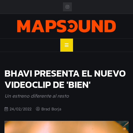
Skip
to
content
MAPSOUND
Acá viven los shows
BHAVI PRESENTA EL NUEVO
VIDEOCLIP DE 'BIEN'
Un estreno diferente al resto
24/02/2022
Brad Borja