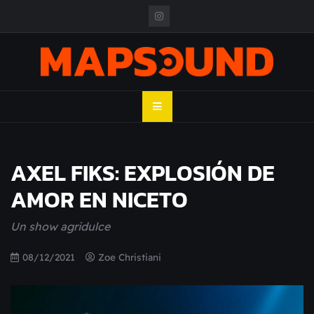
Skip
to
content
MAPSOUND
Acá viven los shows
AXEL FIKS: EXPLOSIÓN DE
AMOR EN NICETO
Un show agridulce
08/12/2021
Zoe Christiani