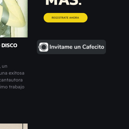
 DISCO
, un
una exitosa
 cantautora
imo trabajo