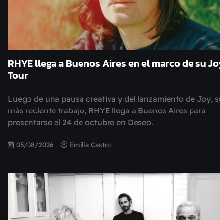
RHYE llega a Buenos Aires en el marco de su Jo
Tour
Luego de una pausa creativa y del lanzamiento de Joy, s
más reciente trabajo, RHYE llega a Buenos Aires para
presentarse el 24 de octubre en Deseo.
05/08/2026
Emilia Castro