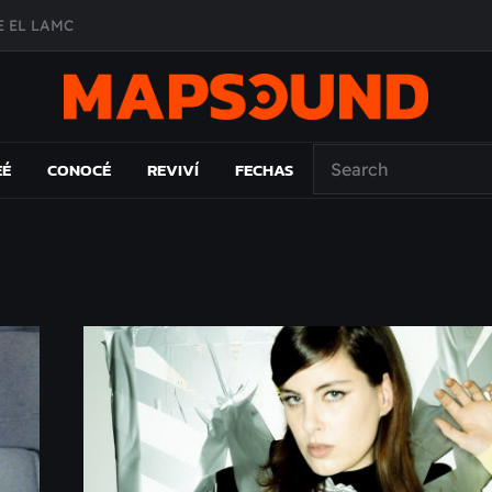
A DE ÉPOCA EN FORMA DE DISCO
O ÁLBUM
PAÍS: EL ENSAYO
EÉ
CONOCÉ
REVIVÍ
FECHAS