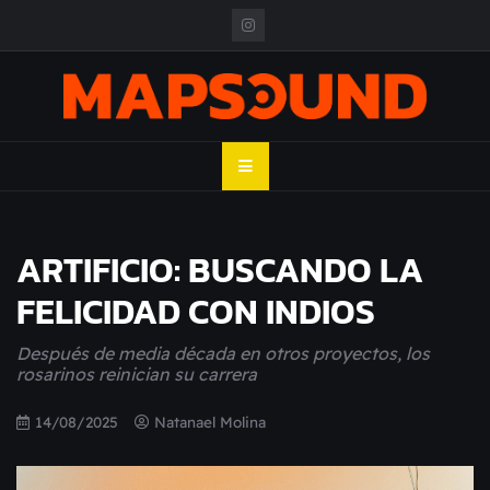
Skip
to
content
MAPSOUND
Acá viven los shows
ARTIFICIO: BUSCANDO LA
FELICIDAD CON INDIOS
Después de media década en otros proyectos, los
rosarinos reinician su carrera
14/08/2025
Natanael Molina