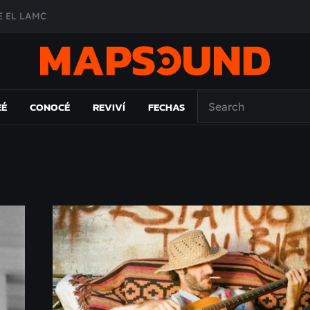
 EL LAMC
A DE ÉPOCA EN FORMA DE DISCO
O ÁLBUM
PAÍS: EL ENSAYO
EÉ
CONOCÉ
REVIVÍ
FECHAS