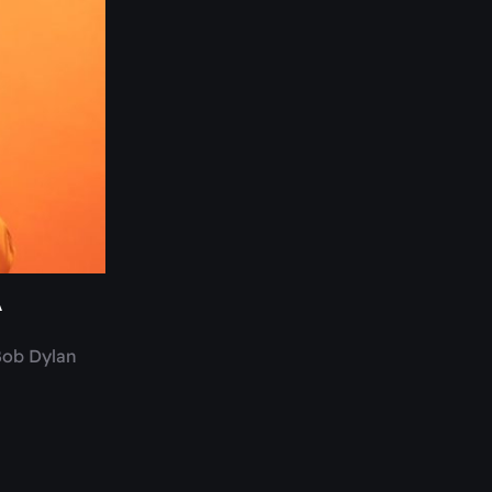
A
Bob Dylan