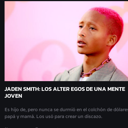
JADEN SMITH: LOS ALTER EGOS DE UNA MENTE
JOVEN
Es hijo de, pero nunca se durmió en el colchón de dólare
papá y mamá. Los usó para crear un discazo.