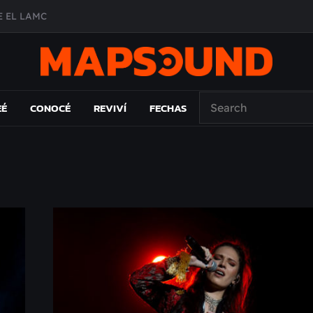
 EL LAMC
A DE ÉPOCA EN FORMA DE DISCO
O ÁLBUM
PAÍS: EL ENSAYO
EÉ
CONOCÉ
REVIVÍ
FECHAS