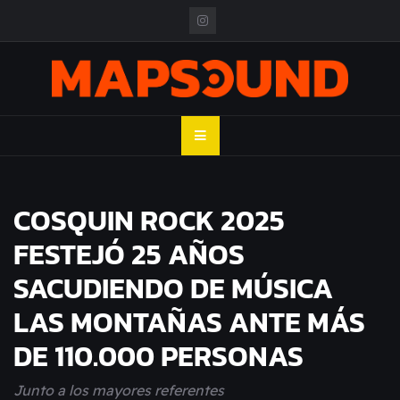
Skip
to
content
MAPSOUND
Acá viven los shows
COSQUIN ROCK 2025
FESTEJÓ 25 AÑOS
SACUDIENDO DE MÚSICA
LAS MONTAÑAS ANTE MÁS
DE 110.000 PERSONAS
Junto a los mayores referentes