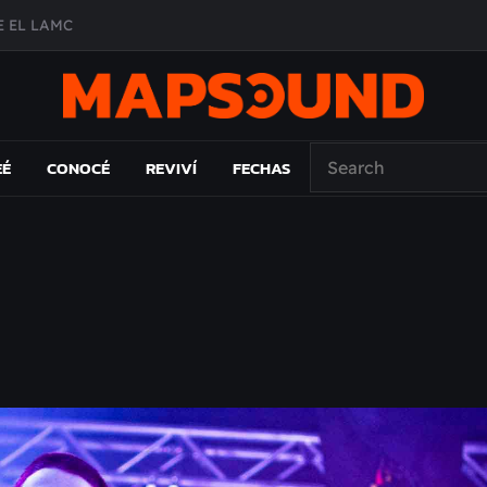
 EL LAMC
A DE ÉPOCA EN FORMA DE DISCO
O ÁLBUM
PAÍS: EL ENSAYO
EÉ
CONOCÉ
REVIVÍ
FECHAS