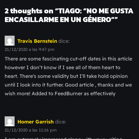
2 thoughts on “
TIAGO: “NO ME GUSTA
ENCASILLARME EN UN GÉNERO”
”
Travis Bernstein
dice:
21/12/2020 a las 9:47 pm
There are some fascinating cut-off dates in this article
however I don’t know if I see all of them heart to
heart. There's some validity but I'll take hold opinion
until I look into it further. Good article , thanks and we
wish more! Added to FeedBurner as effectively
Homer Garrish
dice:
21/12/2020 a las 11:16 pm