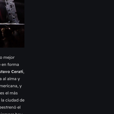
(o mejor
e en forma
tavo Cerati
,
 al alma y
americana, y
 es el más
 la ciudad de
eestrenó el