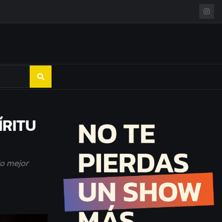
ÍRITU
(o mejor