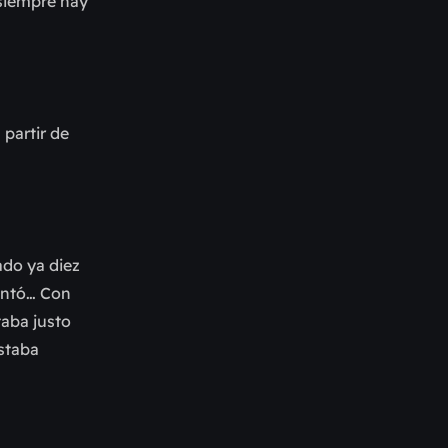
 siempre hay
 partir de
ado ya diez
entó… Con
taba justo
estaba