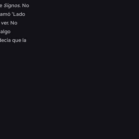
de
Signos
. No
llamó ‘Lado
 ver. No
 algo
decía que la