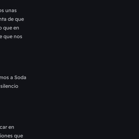
tos unas
enta de que
lo que en
te que nos
emos a Soda
silencio
car en
ciones que