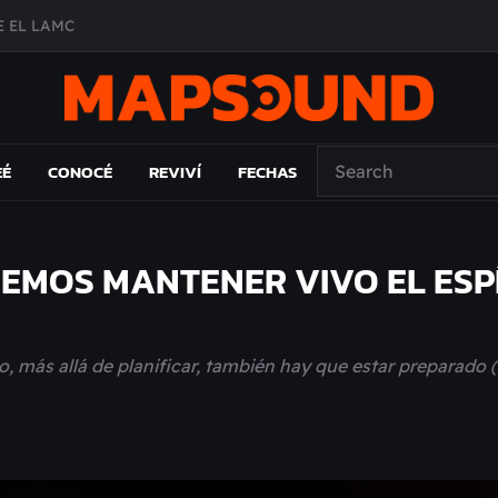
 EL LAMC
A DE ÉPOCA EN FORMA DE DISCO
O ÁLBUM
PAÍS: EL ENSAYO
EÉ
CONOCÉ
REVIVÍ
FECHAS
REMOS MANTENER VIVO EL ESP
o, más allá de planificar, también hay que estar preparado 