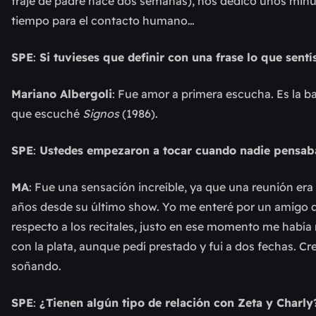
traje de padre hace dos semanas), nos dedicó unos minut
tiempo para el contacto humano…
SPE
:
Si tuvieses que definir con una frase lo que sentí
Mariano Albergoli
: Fue amor a primera escucha. Es la ba
que escuché
Signos
(1986).
SPE
:
Ustedes empezaron a tocar cuando nadie pensaba
MA
: Fue una sensación increíble, ya que una reunión er
años desde su último show. Yo me enteré por un amigo q
respecto a los recitales, justo en ese momento me había
con la plata, aunque pedí prestado y fui a dos fechas. C
soñando.
SPE
:
¿Tienen algún tipo de relación con Zeta y Charly