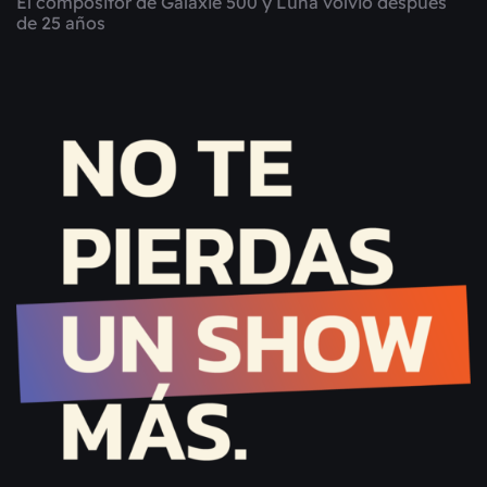
El compositor de Galaxie 500 y Luna volvió después
de 25 años