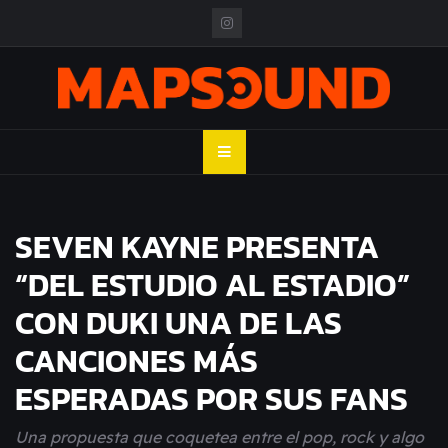
Skip
to
content
MAPSOUND
Acá viven los shows
SEVEN KAYNE PRESENTA
“DEL ESTUDIO AL ESTADIO”
CON DUKI UNA DE LAS
CANCIONES MÁS
ESPERADAS POR SUS FANS
Una propuesta que coquetea entre el pop, rock y algo