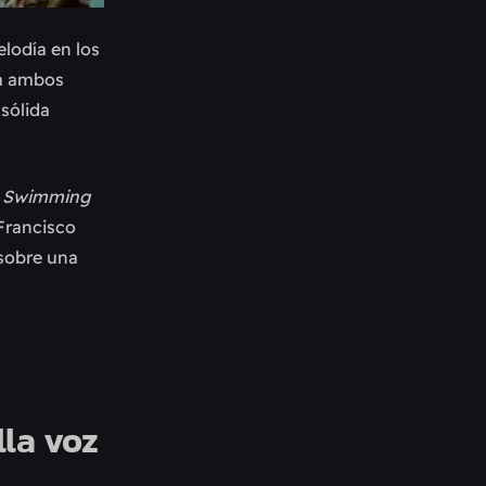
lodía en los
 a ambos
 sólida
n Swimming
 Francisco
 sobre una
lla voz