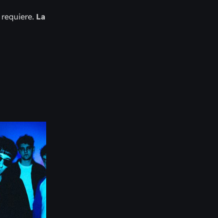
 requiere.
La