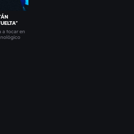
TÁN
UELTA”
 a tocar en
ecnológico