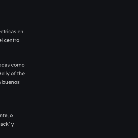
éctricas en
el centro
eadas como
elly of the
da buenos
nte, o
ack’ y