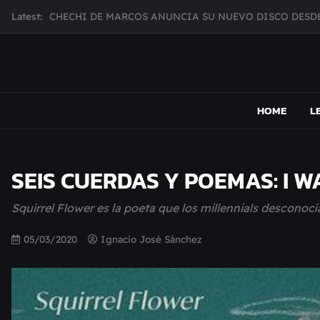
CHECHI DE MARCOS ANUNCIA SU NUEVO DISCO DESDE
Skip
Latest:
MUJER CEBRA PRESENTA INHIBIDOR, UNA FOTOGRAFÍ
to
content
JULIANA GATTAS PRESENTA "SOY ASÍ"
MAR MARZO PRESENTA EFECTOS ADVERSOS SU NUEV
MAPSOUND
Acá viven los shows
Broke Carrey se prepara para salir de gira en HIJO DEL 
HOME
L
SEIS CUERDAS Y POEMAS: I 
Squirrel Flower es la poeta que los millennials descono
05/03/2020
Ignacio José Sánchez