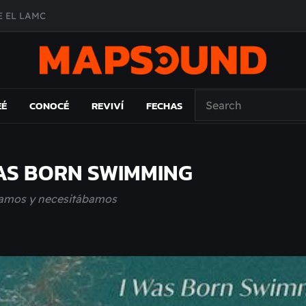
 EL LAMC
A DE ÉPOCA EN FORMA DE DISCO
O ÁLBUM
PAÍS: EL ENSAYO
EÉ
CONOCÉ
REVIVÍ
FECHAS
WAS BORN SWIMMING
cíamos y necesitábamos