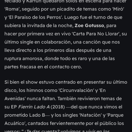
teclado y Kartun quedaron solos en escena para hacer
'Roma', seguido por un picadito de temas como 'Miró'
y 'El Paraíso de los Perros'. Luego fue el turno de que
subiera la invitada de la noche,
Zoe Gotusso
, para
hacer por primera vez en vivo 'Carta Para No Llorar', su
último single en colaboración, una canción que nos
lleva directo a los primeros días después de una
ruptura amorosa, donde todo es raro y una de las
partes fracasa en el contacto cero.
Si bien el show estuvo centrado en presentar su último
disco, los himnos como 'Circunvalación' y 'En
Avenidas' nunca faltan. También revivieron temas de
su EP
Fierrin Lado A
(2018) ―del que nunca vimos el
prometido Lado B― y los singles 'Natación' y 'Parque
Acuático', cantados fervientemente por el público los
versos: “
¿Te das cuenta? volvimos a vivir en los