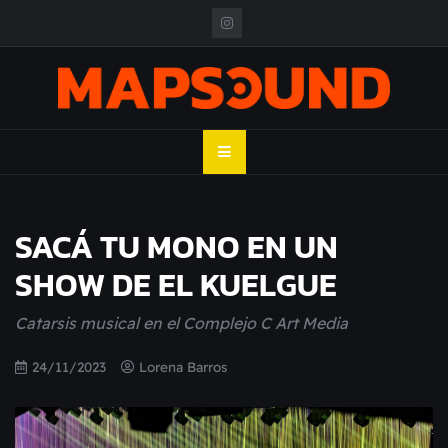
Skip
to
content
MAPSOUND
Acá viven los shows
SACÁ TU MONO EN UN
SHOW DE EL KUELGUE
Catarsis musical en el Complejo C Art Media
24/11/2023
Lorena Barros