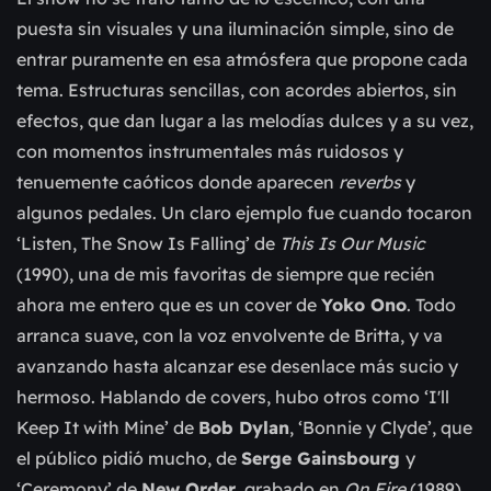
puesta sin visuales y una iluminación simple, sino de
entrar puramente en esa atmósfera que propone cada
tema. Estructuras sencillas, con acordes abiertos, sin
efectos, que dan lugar a las melodías dulces y a su vez,
con momentos instrumentales más ruidosos y
tenuemente caóticos donde aparecen
reverbs
y
algunos pedales. Un claro ejemplo fue cuando tocaron
‘Listen, The Snow Is Falling’ de
This Is Our Music
(1990), una de mis favoritas de siempre que recién
ahora me entero que es un cover de
Yoko Ono
. Todo
arranca suave, con la voz envolvente de Britta, y va
avanzando hasta alcanzar ese desenlace más sucio y
hermoso. Hablando de covers, hubo otros como ‘
I'll
Keep It with Mine
’ de
Bob Dylan
,
‘Bonnie y Clyde’, que
el público pidió mucho, de
Serge Gainsbourg
y
‘Ceremony’ de
New Order
, grabado en
On Fire
(1989)