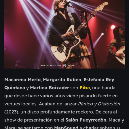
Macarena Merlo
,
Margarita Ruben
,
Estefanía Rey
Quintana
y
Martina Boixader
son
Piba
, una banda
que desde hace varios años viene pisando fuerte en
venues locales. Acaban de lanzar
Pánico y Distorsión
(2023), un disco profundamente rockero. De cara al
show de presentación en el
Salón Pueyrredón
, Maca y
Magu se sentaron con
MapSound
a charlar sobre sus