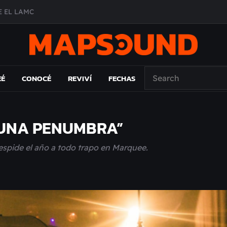
 EL LAMC
A DE ÉPOCA EN FORMA DE DISCO
O ÁLBUM
PAÍS: EL ENSAYO
EÉ
CONOCÉ
REVIVÍ
FECHAS
N UNA PENUMBRA”
espide el año a todo trapo en Marquee.