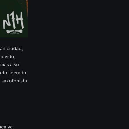
ran ciudad,
movido,
cias a su
eto liderado
, saxofonista
laca ya