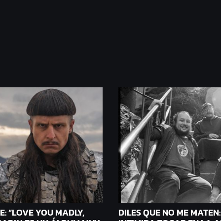
E: “LOVE YOU MADLY,
DILES QUE NO ME MATEN: