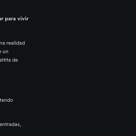
r para vivir
una realidad
e un
ltita de
ntando
 entradas,