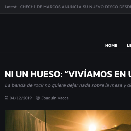
CHECHI DE MARCOS ANUNCIA SU NUEVO DISCO DESDE
Skip
Latest:
MUJER CEBRA PRESENTA INHIBIDOR, UNA FOTOGRAFÍ
to
content
JULIANA GATTAS PRESENTA "SOY ASÍ"
MAR MARZO PRESENTA EFECTOS ADVERSOS SU NUEV
MAPSOUND
Acá viven los shows
Broke Carrey se prepara para salir de gira en HIJO DEL 
HOME
L
NI UN HUESO: “VIVÍAMOS E
La banda de rock no quiere dejar nada sobre la mesa y d
04/12/2019
Joaquin Vacca