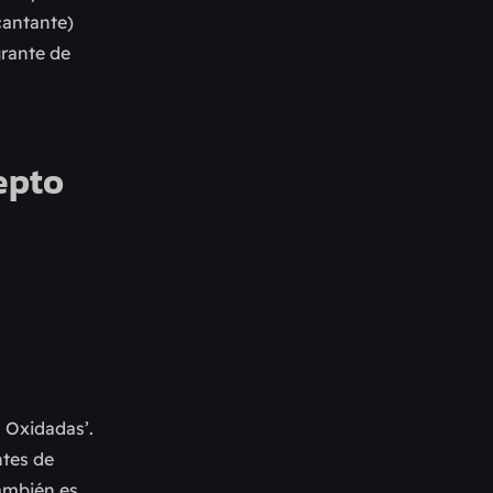
cantante)
grante de
epto
s Oxidadas’.
ntes de
también es