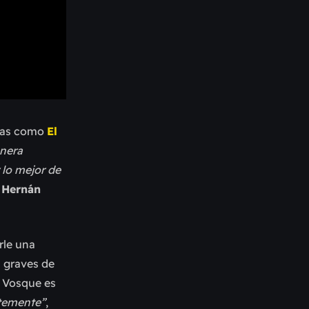
ndas como
El
anera
 lo mejor de
e
Hernán
rle una
s graves de
, Vosque es
ntemente”
,