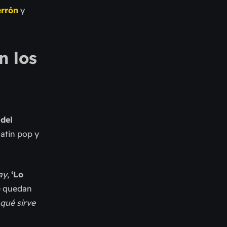
errón
y
n los
 del
latin pop y
ay
,
‘Lo
te quedan
qué sirve