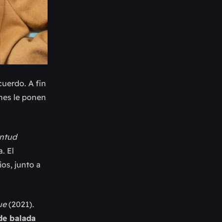
cuerdo. A fin
enes le ponen
ntud
. El
os, junto a
ue
(2021).
de balada