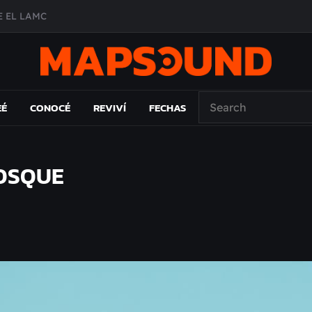
 EL LAMC
A DE ÉPOCA EN FORMA DE DISCO
O ÁLBUM
PAÍS: EL ENSAYO
EÉ
CONOCÉ
REVIVÍ
FECHAS
VOSQUE