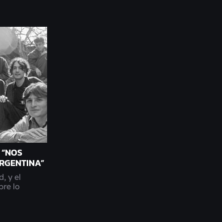
 “NOS
ARGENTINA”
, y el
re lo