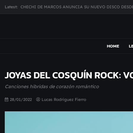
Skip
CHECHI DE MARCOS ANUNCIA SU NUEVO DISCO DESDE
Latest:
to
MUJER CEBRA PRESENTA INHIBIDOR, UNA FOTOGRAFÍ
content
JULIANA GATTAS PRESENTA "SOY ASÍ"
MAR MARZO PRESENTA EFECTOS ADVERSOS SU NUEV
MAPSOUND
Acá viven los shows
Broke Carrey se prepara para salir de gira en HIJO DEL 
HOME
L
JOYAS DEL COSQUÍN ROCK: 
Canciones híbridas de corazón romántico
28/01/2022
Lucas Rodriguez Fierro