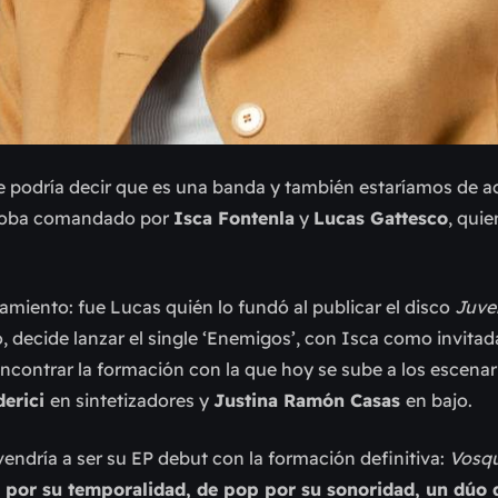
se podría decir que es una banda y también estaríamos de a
rdoba comandado por
Isca Fontenla
y
Lucas Gattesco
, qui
amiento: fue Lucas quién lo fundó al publicar el disco
Juve
, decide lanzar el single ‘Enemigos’, con Isca como invitada
ncontrar la formación con la que hoy se sube a los escenari
derici
en sintetizadores y
Justina Ramón Casas
en bajo.
vendría a ser su EP debut con la formación definitiva:
Vosq
 por su temporalidad, de pop por su sonoridad, un dúo 