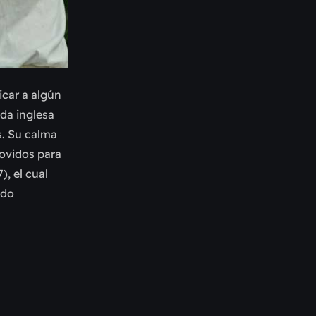
icar a algún
nda inglesa
s. Su calma
movidos para
), el cual
ado