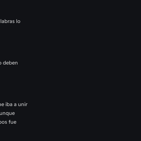
labras lo
no deben
e iba a unir
 aunque
bos fue