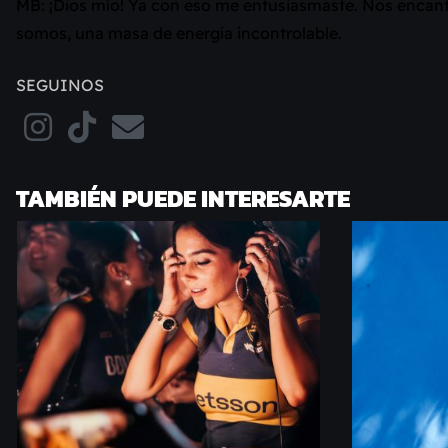
MB: ¡Dios mío! Ya con eso me entusiasmaste. Nos encant
somos, una masa de energía incontrolable.
SEGUINOS
TAMBIÉN PUEDE INTERESARTE