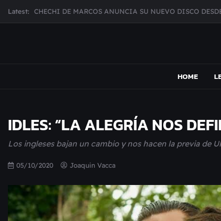
CHECHI DE MARCOS ANUNCIA SU NUEVO DISCO DESDE
Skip
Latest:
MUJER CEBRA PRESENTA INHIBIDOR, UNA FOTOGRAFÍ
to
content
JULIANA GATTAS PRESENTA "SOY ASÍ"
MAR MARZO PRESENTA EFECTOS ADVERSOS SU NUEV
MAPSOUND
Acá viven los shows
Broke Carrey se prepara para salir de gira en HIJO DEL 
HOME
L
IDLES: “LA ALEGRÍA NOS DE
Los ingleses bajan un cambio y nos hacen la previa de Ul
05/10/2020
Joaquin Vacca