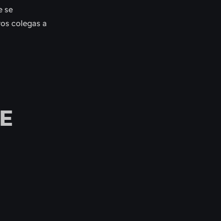
e se
tos colegas a
E