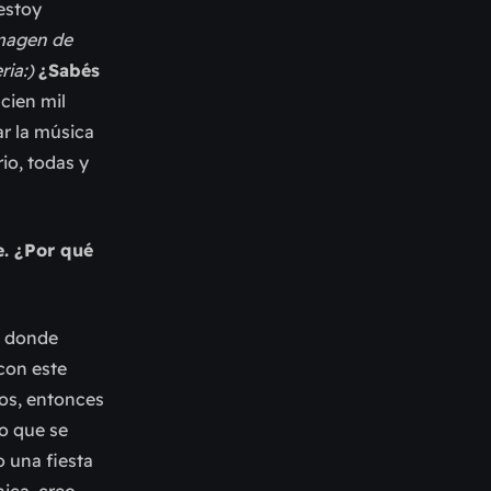
estoy
imagen de
ria:)
¿Sabés
cien mil
ar la música
io, todas y
e. ¿Por qué
l donde
con este
os, entonces
o que se
o una fiesta
ica, creo