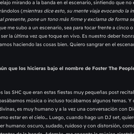
ajo mirando a la banda en el escenario, sintiendo que no 
rándolos (
mientras dice esto, su mente viaja evocando la 
al presente, pone un tono más firme y exclama de forma se
que me subo a un escenario, sea para tocar frente a cinco o 
 ser la última vez que toque en vivo. Es nuestro deber honr
amos haciendo las cosas bien. Quiero sangrar en el escenar
mún que los hicieras bajo el nombre de Foster The Peopl
os las SHC que eran estas fiestas muy pequeñas post recita
 pasábamos música o incluso tocábamos algunos temas. Y 
divinas, es muy humano y a la vez una conversación con Di
mo estar en el cielo… Luego, cuando hago un DJ set, quier
 ser humano: oscuro, sudado, ruidoso y con distorsión, com
tantes de la banda. Además, me encanta la música electrón