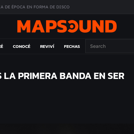
A DE ÉPOCA EN FORMA DE DISCO
O ÁLBUM
PAÍS: EL ENSAYO
 EL LAMC
EÉ
CONOCÉ
REVIVÍ
FECHAS
S LA PRIMERA BANDA EN SER