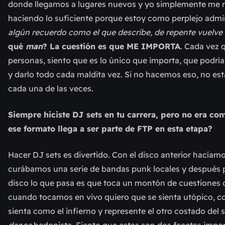
donde llegamos a lugares nuevos y yo simplemente me rel
haciendo lo suficiente porque estoy como perplejo admi
algún recuerdo como el que describe, de repente vuelve 
qué
man
? La cuestión es que ME IMPORTA
. Cada vez 
personas, siento que es lo único que importa, que podría
y darlo todo cada maldita vez. Si no hacemos eso, no est
cada una de las veces.
Siempre hiciste DJ sets en tu carrera, pero no era co
ese formato llega a ser parte de FTP en esta etapa?
Hacer DJ sets es divertido. Con el disco anterior hacíam
curábamos una serie de bandas punk locales y después
disco lo que pasa es que toca un montón de cuestiones 
cuando tocamos en vivo quiero que se sienta utópico, co
sienta como el infierno y represente el otro costado del
dance
hedonista. Siento que estas son dos facetas impor