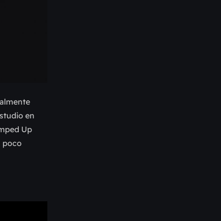
nalmente
studio en
Pumped Up
n poco