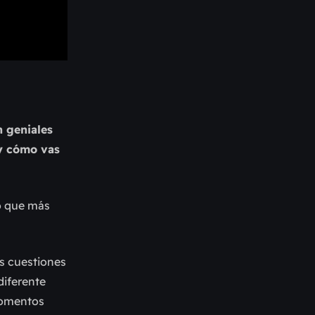
n geniales
 y cómo vas
lo que más
as cuestiones
diferente
momentos