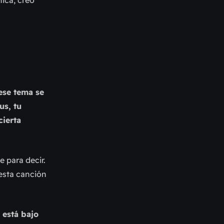
 ese tema se
us, tu
cierta
 para decir.
esta canción
 está bajo