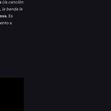
s
(
la canción
 la banda la
cosa
. Es
iento a