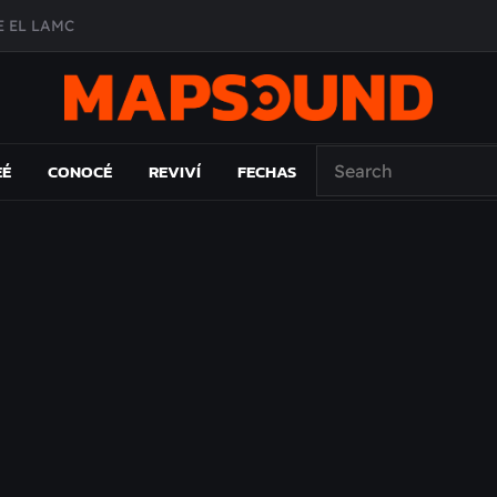
 EL LAMC
A DE ÉPOCA EN FORMA DE DISCO
O ÁLBUM
PAÍS: EL ENSAYO
EÉ
CONOCÉ
REVIVÍ
FECHAS