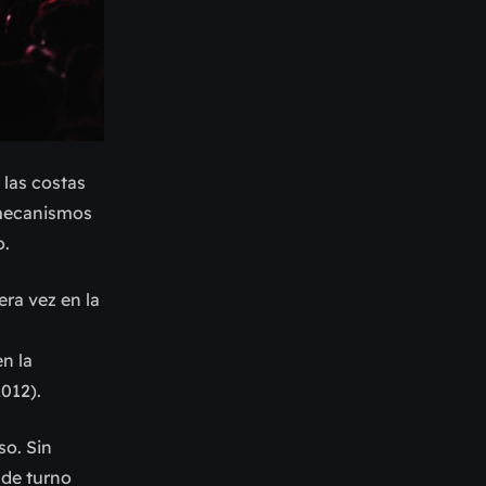
 las costas
 mecanismos
o.
era vez en la
u
n la
012).
so. Sin
 de turno