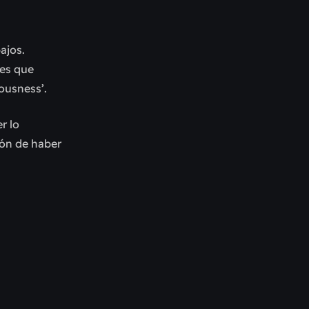
ajos.
bes que
ousness’.
r lo
ión de haber