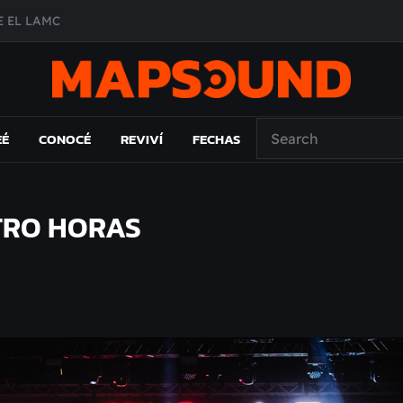
 EL LAMC
A DE ÉPOCA EN FORMA DE DISCO
O ÁLBUM
PAÍS: EL ENSAYO
EÉ
CONOCÉ
REVIVÍ
FECHAS
ATRO HORAS