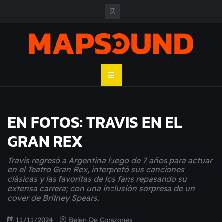
Skip
to
content
MAPSOUND
Acá viven los shows
EN FOTOS: TRAVIS EN EL
GRAN REX
Travis regresó a Argentina luego de 7 años para actuar
en el Teatro Gran Rex, interpretó sus canciones
clásicas y las favoritas de los fans repasando su
extensa carrera; con una inclusión sorpresa de un
cover de Britney Spears.
11/11/2024
Belen De Corazones