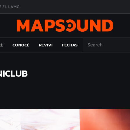
A DE ÉPOCA EN FORMA DE DISCO
O ÁLBUM
PAÍS: EL ENSAYO
 EL LAMC
EÉ
CONOCÉ
REVIVÍ
FECHAS
NICLUB