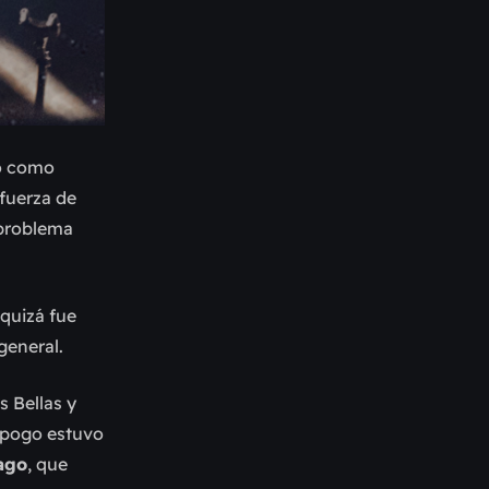
no como
fuerza de
 problema
 quizá fue
general.
s Bellas y
l pogo estuvo
ago
, que