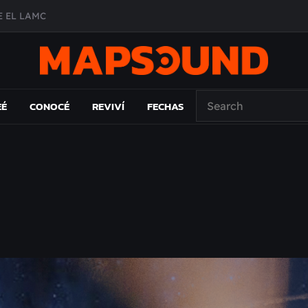
 EL LAMC
A DE ÉPOCA EN FORMA DE DISCO
O ÁLBUM
PAÍS: EL ENSAYO
EÉ
CONOCÉ
REVIVÍ
FECHAS