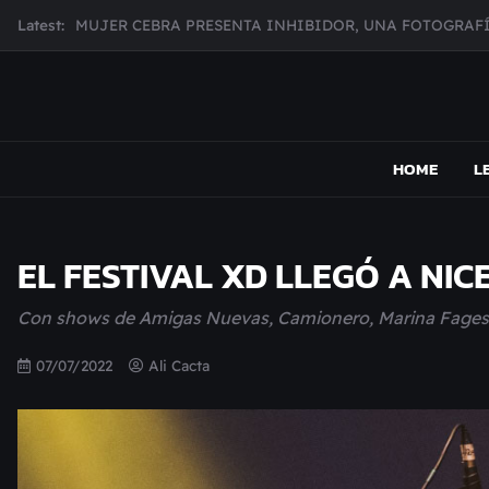
Skip
Latest:
MUJER CEBRA PRESENTA INHIBIDOR, UNA FOTOGRAFÍ
to
JULIANA GATTAS PRESENTA "SOY ASÍ"
content
MAR MARZO PRESENTA EFECTOS ADVERSOS SU NUEV
Broke Carrey se prepara para salir de gira en HIJO DEL 
MAPSOUND
Acá viven los shows
CHECHI DE MARCOS ANUNCIA SU NUEVO DISCO DESDE
HOME
L
EL FESTIVAL XD LLEGÓ A NIC
Con shows de Amigas Nuevas, Camionero, Marina Fages
07/07/2022
Ali Cacta