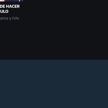
 DE HACER
CULO
rama y hits