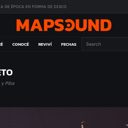
A DE ÉPOCA EN FORMA DE DISCO
O ÁLBUM
PAÍS: EL ENSAYO
 EL LAMC
EÉ
CONOCÉ
REVIVÍ
FECHAS
ETO
 y Piba