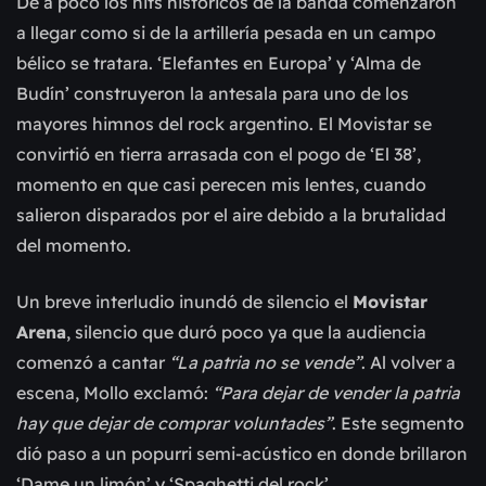
De a poco los hits históricos de la banda comenzaron
a llegar como si de la artillería pesada en un campo
bélico se tratara. ‘Elefantes en Europa’ y ‘Alma de
Budín’ construyeron la antesala para uno de los
mayores himnos del rock argentino. El Movistar se
convirtió en tierra arrasada con el pogo de ‘El 38’,
momento en que casi perecen mis lentes, cuando
salieron disparados por el aire debido a la brutalidad
del momento.
Un breve interludio inundó de silencio el
Movistar
Arena
, silencio que duró poco ya que la audiencia
comenzó a cantar
“La patria no se vende”
. Al volver a
escena, Mollo
exclamó:
“Para dejar de vender la patria
hay que dejar de comprar voluntades”
. Este segmento
dió paso a un popurri semi-acústico en donde brillaron
‘Dame un limón’ y ‘Spaghetti del rock’.